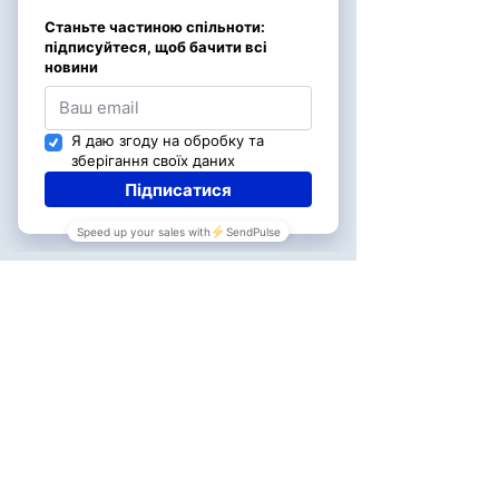
ПОСТЕРИ З QR
Завантажуй банер з QR-кодом
Підтримайте НЕОПАЛИМИХ усією командою
свого бізнесу.
ЗАВАНТАЖИТИ ПОСТЕРИ З QR