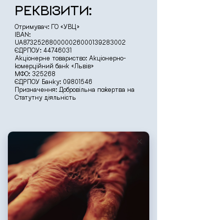
РЕКВІЗИТИ:
Отримувач: ГО «УВЦ»
IBAN:
UA873252680000026000139283002
ЄДРПОУ: 44746031
Акціонерне товариство: Акціонерно-
комерційний банк «Львів»
МФО: 325268
ЄДРПОУ Банку: 09801546
Призначення: Добровільна пожертва на
Статутну діяльність
РЕКВІЗИТИ:
Отримувач: ГО «УВЦ»
IBAN:
UA433252680000026009139283003
ЄДРПОУ:
44746031
Акціонерне товариство: Акціонерно-
комерційний банк «Львів»