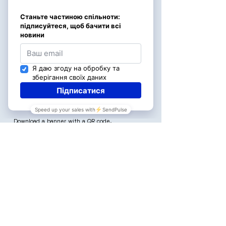
МФО: 325268
ЄДРПОУ Банку:
09801546
Призначення: Добровільна пожертва
на Статутну діяльність
POSTERS WITH
QR
Download a banner with a QR code.
Support Unburned together with your entire
business team.
DOWNLOAD QR POSTERS